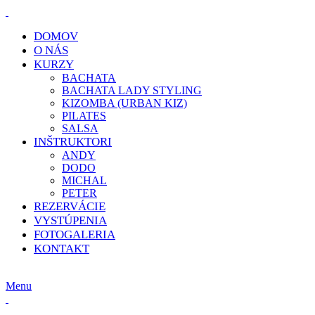
DOMOV
O NÁS
KURZY
BACHATA
BACHATA LADY STYLING
KIZOMBA (URBAN KIZ)
PILATES
SALSA
INŠTRUKTORI
ANDY
DODO
MICHAL
PETER
REZERVÁCIE
VYSTÚPENIA
FOTOGALERIA
KONTAKT
E-MAIL:
info@klcdance.sk
Menu