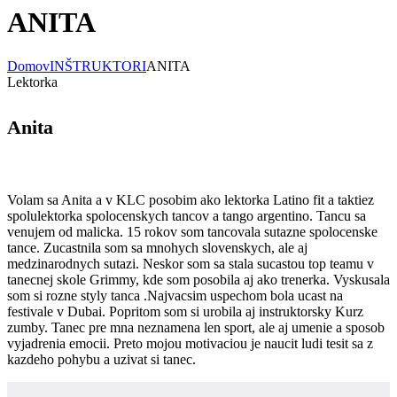
ANITA
Domov
INŠTRUKTORI
ANITA
Lektorka
Anita
Volam sa Anita a v KLC posobim ako lektorka Latino fit a taktiez
spolulektorka spolocenskych tancov a tango argentino. Tancu sa
venujem od malicka. 15 rokov som tancovala sutazne spolocenske
tance. Zucastnila som sa mnohych slovenskych, ale aj
medzinarodnych sutazi. Neskor som sa stala sucastou top teamu v
tanecnej skole Grimmy, kde som posobila aj ako trenerka. Vyskusala
som si rozne styly tanca .Najvacsim uspechom bola ucast na
festivale v Dubai. Popritom som si urobila aj instruktorsky Kurz
zumby. Tanec pre mna neznamena len sport, ale aj umenie a sposob
vyjadrenia emocii. Preto mojou motivaciou je naucit ludi tesit sa z
kazdeho pohybu a uzivat si tanec.